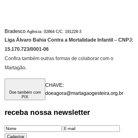
Bradesco
B
Agência: 02864
C/C: 191228-3
Liga Álvaro Bahia Contra a Mortalidade Infantil – CNPJ:
15.170.723/0001-06
Confira também
outras formas de colaborar com o
Martagão.
CHAVE:
Doe também com
doeagora@martagaogesteira.org.br
PIX
receba nossa newsletter